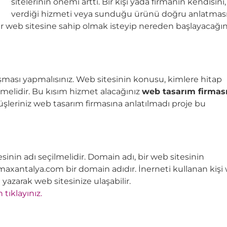
sitelerinin önemi arttı. Bir kişi yada firmanın kendisini,
verdiği hizmeti veya sunduğu ürünü doğru anlatması
 web sitesine sahip olmak isteyip nereden başlayacağın
lışması yapmalısınız. Web sitesinin konusu, kimlere hitap
nmelidir. Bu kısım hizmet alacağınız
web tasarım firmas
rüşleriniz web tasarım firmasına anlatılmadı proje bu
inin adı seçilmelidir. Domain adı, bir web sitesinin
.maxantalya.com bir domain adıdır. İnerneti kullanan kişi
 yazarak web sitesinize ulaşabilir.
tıklayınız.