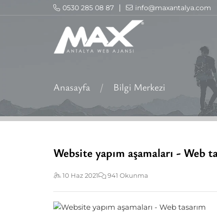
|
0530 285 08 87
info@maxantalya.com
Anasayfa
/
Bilgi Merkezi
Website yapım aşamaları - Web t
10 Haz 2021
941 Okunma