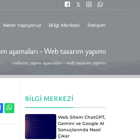

X


Neler Yapıyoruz
Bilgi Merkezi
İletişim
ım aşamaları - Web tasarım yapımı
website yapım aşamaları - web tasarım yapımı
BILGI MERKEZI


Web Sitem ChatGPT,
Gemini ve Google AI
Sonuçlarında Nasıl
Çıkar